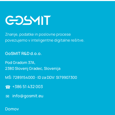
Znanje, podatke in poslovne procese
povezujemo v inteligentne digitalne rešitve.
GoSMIT R&D d.o.o.
Pod Gradom 37A,
2380 Slovenj Gradec, Slovenija
MŠ: 7289154000 · ID za DDV: SI79907300
+386 51 432 003
info@gosmit.eu
Domov