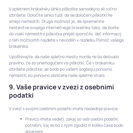
V spletnem brskalniku lahko piškotke samodejno ali ročno
izbrišete. Določite lahko tudi, da se določeni piškotki ne
smejo namestiti. Druga možnost je, da spremenite
nastavitve svojega internetnega brskalnika tako, da boste
ob vsaki namestitvi piškotka prejeli sporočilo. Več informacij
o teh možnostih najdete v navodilih v razdelku Pomoč vašega
brskalnika.
Upoštevajte, da naše spletno mesto morda ne bo delovalo
pravilno, če so onemogočeni vsi piškotki. Če v brskalniku
izbrišete piškotke, se bodo po vašem soglasju ponovno
namestili, ko ponovno obiščete naše spletne strani.
9. Vaše pravice v zvezi z osebnimi
podatki
V zvezi s svojimi osebnimi podatki imate naslednje pravice:
Pravico imate vedeti, zakaj so vaši osebni podatki
potrebni, kaj se bo z njimi zgodilo in koliko časa bodo
shranjeni.