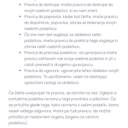
Pravica do dostopa: Imate pravico do dostopa do
svojih osebnih podatkov, ki so nam znani.
Pravica do popravka: kadar koli želite, imate pravico
do dopolnitve, popravka, izbrisa ali blokiranja svojih
osebnih podatkov.
Če ste nam dali soglasje za obdelavo vaših
podatkov, imate pravico do preklica tega soglasja in
izbrisa vaših osebnih podatkov.
Pravica do prenosa podatkov: od upravljavca imate
pravico zahtevati vse svoje osebne podatke in jih v
celoti prenesti k drugemu upravljavcu.
Pravica do ugovora: ugovarjate lahko obdelavi svojih
podatkov. To upoštevamo, razen če obstajajo
upravičeni razlogi za obdelavo.
Če želite uveljavljati te pravice, se obrnite na nas. Oglejte si
kontaktne podatke na koncu tega pravilnika o piškotkih. Če
se pritožite glede tega, kako ravnamo z vašimi podatki, bomo
veseli vašega odgovora, imate pa tudi pravico, da vložite
pritožbo pri nadzornem organu (organu za varstvo
podatkov).