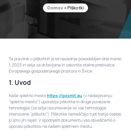
Domov
»
Piškotki
Ta pravilnik o piškotkih je bil nazadnje posodobljen dne marec
1, 2023 in velja za državljane in zakonite stalne prebivalce
Evropskega gospodarskega prostora in Švice.
1. Uvod
Naše spletno mesto
https://gosmit.eu
(v nadaljevanju:
"spletno mesto") uporablja piškotke in druge povezane
tehnologije (za lažje razumevanje so vse tehnologije
imenovane "piškotki"). Piškotke nameščajo tudi tretje osebe,
ki smo jih najeli. V spodnjem dokumentu vas obveščamo o
uporabi piškotkov na našem spletnem mestu.