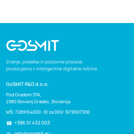
Znanje, podatke in poslovne procese
povezujemo v inteligentne digitalne rešitve.
GoSMIT R&D d.o.o.
Pod Gradom 37A,
2380 Slovenj Gradec, Slovenija
MŠ: 7289154000 · ID za DDV: SI79907300
+386 51 432 003
info@gosmit.eu