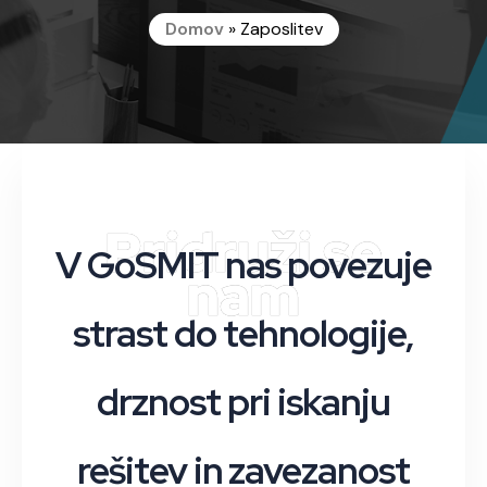
Domov
»
Zaposlitev
Pridruži se
V GoSMIT nas povezuje
nam
strast do tehnologije,
drznost pri iskanju
rešitev in zavezanost